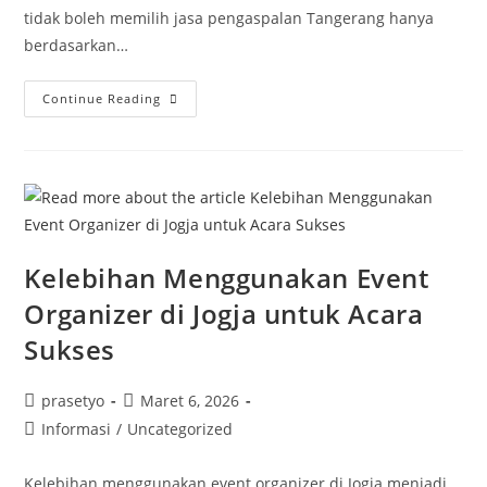
tidak boleh memilih jasa pengaspalan Tangerang hanya
berdasarkan…
Kontraktor
Continue Reading
Pengaspalan
Jalan
Tangerang
Terpercaya:
Panduan
Lengkap
Memilih
Jasa
Aspal
Yang
Tepat
Kelebihan Menggunakan Event
Organizer di Jogja untuk Acara
Sukses
Post
Post
prasetyo
Maret 6, 2026
author:
published:
Post
Informasi
/
Uncategorized
category:
Kelebihan menggunakan event organizer di Jogja menjadi