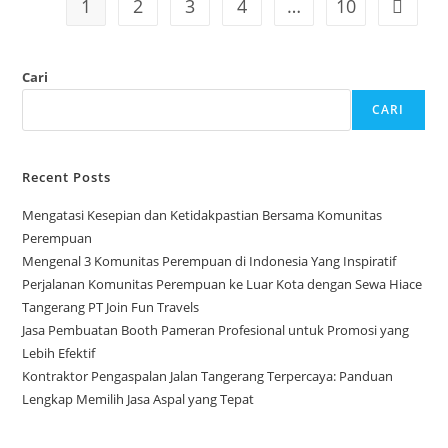
1
2
3
4
…
10
Go to t
Cari
CARI
Recent Posts
Mengatasi Kesepian dan Ketidakpastian Bersama Komunitas
Perempuan
Mengenal 3 Komunitas Perempuan di Indonesia Yang Inspiratif
Perjalanan Komunitas Perempuan ke Luar Kota dengan Sewa Hiace
Tangerang PT Join Fun Travels
Jasa Pembuatan Booth Pameran Profesional untuk Promosi yang
Lebih Efektif
Kontraktor Pengaspalan Jalan Tangerang Terpercaya: Panduan
Lengkap Memilih Jasa Aspal yang Tepat