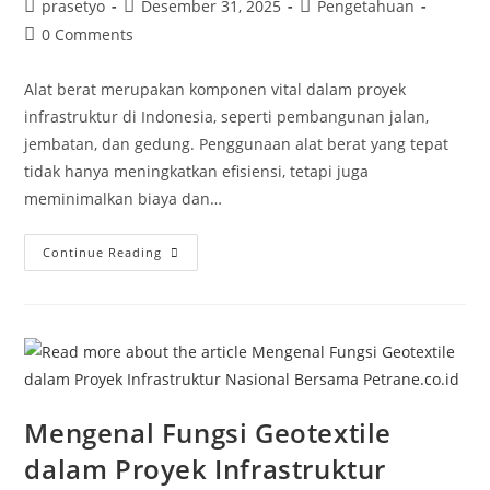
Post
Post
Post
prasetyo
Desember 31, 2025
Pengetahuan
author:
published:
category:
Post
0 Comments
comments:
Alat berat merupakan komponen vital dalam proyek
infrastruktur di Indonesia, seperti pembangunan jalan,
jembatan, dan gedung. Penggunaan alat berat yang tepat
tidak hanya meningkatkan efisiensi, tetapi juga
meminimalkan biaya dan…
Fakta
Continue Reading
Menarik
Alat
Berat
Yang
Sering
Digunakan
Di
Proyek
Infrastruktur
Mengenal Fungsi Geotextile
dalam Proyek Infrastruktur