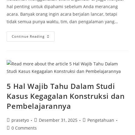
hal penting untuk dipahami sebelum Anda merancang
acara. Banyak orang ingin acara berjalan lancar, tetapi
tidak semua punya waktu, tim, dan pengalaman yang…
Kelebihan
Continue Reading
Menggunakan
Event
Organizer
Di
Jogja
Untuk
Acara
Sukses
5 Hal Wajib Tahu Dalam Studi
Kasus Kegagalan Konstruksi dan
Pembelajarannya
Post
Post
Post
prasetyo
Desember 31, 2025
Pengetahuan
author:
published:
category:
Post
0 Comments
comments: