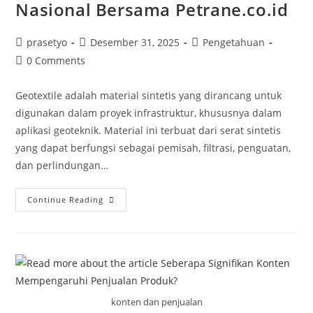
Nasional Bersama Petrane.co.id
Post
Post
Post
prasetyo
Desember 31, 2025
Pengetahuan
author:
published:
category:
Post
0 Comments
comments:
Geotextile adalah material sintetis yang dirancang untuk
digunakan dalam proyek infrastruktur, khususnya dalam
aplikasi geoteknik. Material ini terbuat dari serat sintetis
yang dapat berfungsi sebagai pemisah, filtrasi, penguatan,
dan perlindungan…
Mengenal
Continue Reading
Fungsi
Geotextile
Dalam
Proyek
Infrastruktur
Nasional
Bersama
Petrane.co.id
konten dan penjualan