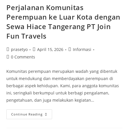
Indonesia
Yang
Perjalanan Komunitas
Inspiratif
Perempuan ke Luar Kota dengan
Sewa Hiace Tangerang PT Join
Fun Travels
Post
Post
Post
prasetyo
April 15, 2026
Informasi
author:
published:
category:
Post
0 Comments
comments:
Komunitas perempuan merupakan wadah yang dibentuk
untuk mendukung dan memberdayakan perempuan di
berbagai aspek kehidupan. Kami, para anggota komunitas
ini, seringkali berkumpul untuk berbagi pengalaman,
pengetahuan, dan juga melakukan kegiatan…
Perjalanan
Continue Reading
Komunitas
Perempuan
Ke