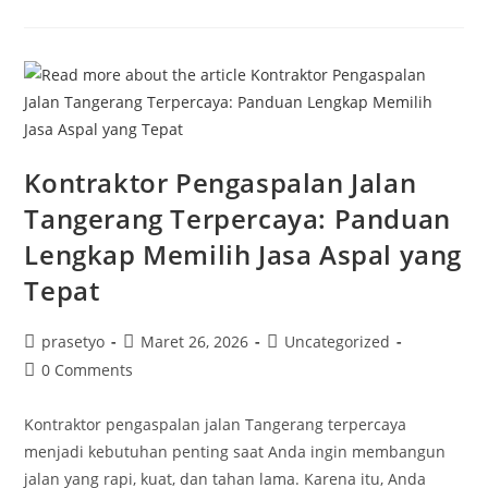
Booth
Pameran
Profesional
Untuk
Promosi
Yang
Lebih
Efektif
Kontraktor Pengaspalan Jalan
Tangerang Terpercaya: Panduan
Lengkap Memilih Jasa Aspal yang
Tepat
Post
Post
Post
prasetyo
Maret 26, 2026
Uncategorized
author:
published:
category:
Post
0 Comments
comments:
Kontraktor pengaspalan jalan Tangerang terpercaya
menjadi kebutuhan penting saat Anda ingin membangun
jalan yang rapi, kuat, dan tahan lama. Karena itu, Anda