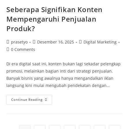
Seberapa Signifikan Konten
Mempengaruhi Penjualan
Produk?
Post
Post
Post
prasetyo
Desember 16, 2025
Digital Marketing
author:
published:
category:
Post
0 Comments
comments:
Di era digital saat ini, konten bukan lagi sekadar pelengkap
promosi, melainkan bagian inti dari strategi penjualan.
Banyak bisnis yang awalnya hanya mengandalkan iklan
langsung kini mulai mengubah pendekatan dengan…
Seberapa
Continue Reading
Signifikan
Konten
Mempengaruhi
Penjualan
Produk?