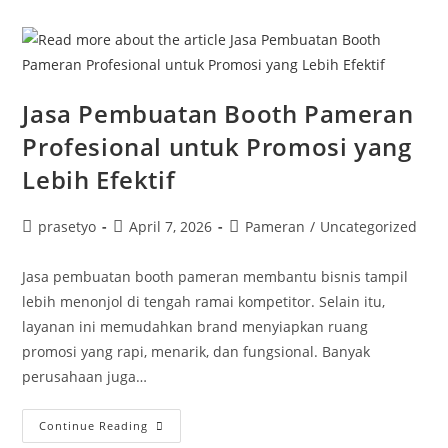
Luar
Kota
Dengan
Sewa
Hiace
Tangerang
PT
Join
Jasa Pembuatan Booth Pameran
Fun
Travels
Profesional untuk Promosi yang
Lebih Efektif
Post
Post
Post
prasetyo
April 7, 2026
Pameran
/
Uncategorized
author:
published:
category:
Jasa pembuatan booth pameran membantu bisnis tampil
lebih menonjol di tengah ramai kompetitor. Selain itu,
layanan ini memudahkan brand menyiapkan ruang
promosi yang rapi, menarik, dan fungsional. Banyak
perusahaan juga…
Jasa
Continue Reading
Pembuatan