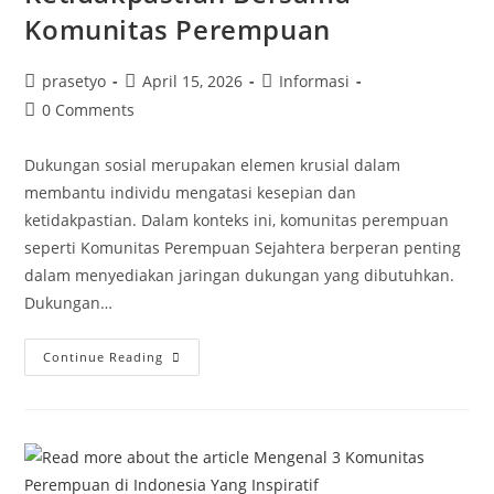
Komunitas Perempuan
Post
Post
Post
prasetyo
April 15, 2026
Informasi
author:
published:
category:
Post
0 Comments
comments:
Dukungan sosial merupakan elemen krusial dalam
membantu individu mengatasi kesepian dan
ketidakpastian. Dalam konteks ini, komunitas perempuan
seperti Komunitas Perempuan Sejahtera berperan penting
dalam menyediakan jaringan dukungan yang dibutuhkan.
Dukungan…
Mengatasi
Continue Reading
Kesepian
Dan
Ketidakpastian
Bersama
Komunitas
Perempuan