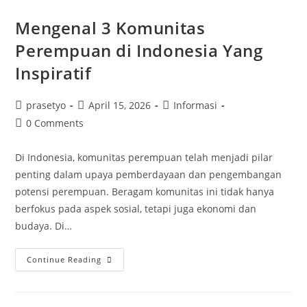
Mengenal 3 Komunitas
Perempuan di Indonesia Yang
Inspiratif
Post
Post
Post
prasetyo
April 15, 2026
Informasi
author:
published:
category:
Post
0 Comments
comments:
Di Indonesia, komunitas perempuan telah menjadi pilar
penting dalam upaya pemberdayaan dan pengembangan
potensi perempuan. Beragam komunitas ini tidak hanya
berfokus pada aspek sosial, tetapi juga ekonomi dan
budaya. Di…
Mengenal
Continue Reading
3
Komunitas
Perempuan
Di