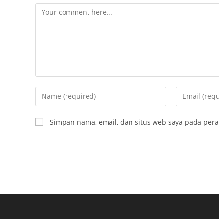
Comment
Enter
Enter
your
your
name
email
Simpan nama, email, dan situs web saya pada pera
or
address
username
to
to
comment
comment