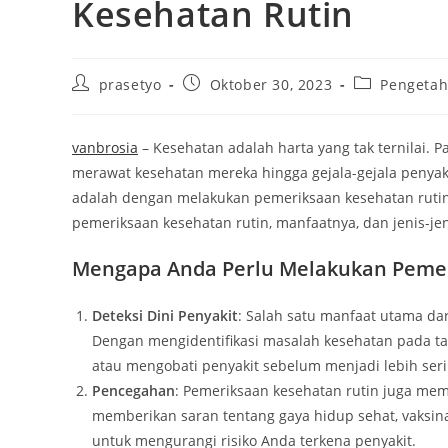
Kesehatan Rutin
Post
Post
Post
prasetyo
Oktober 30, 2023
Pengeta
author:
published:
category:
vanbrosia
– Kesehatan adalah harta yang tak ternilai. 
merawat kesehatan mereka hingga gejala-gejala penyak
adalah dengan melakukan pemeriksaan kesehatan rutin.
pemeriksaan kesehatan rutin, manfaatnya, dan jenis-j
Mengapa Anda Perlu Melakukan Pemer
Deteksi Dini Penyakit
: Salah satu manfaat utama dar
Dengan mengidentifikasi masalah kesehatan pada ta
atau mengobati penyakit sebelum menjadi lebih seri
Pencegahan
: Pemeriksaan kesehatan rutin juga me
memberikan saran tentang gaya hidup sehat, vaksin
untuk mengurangi risiko Anda terkena penyakit.