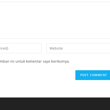
Enter
your
website
mban ini untuk komentar saya berikutnya.
URL
(optional)