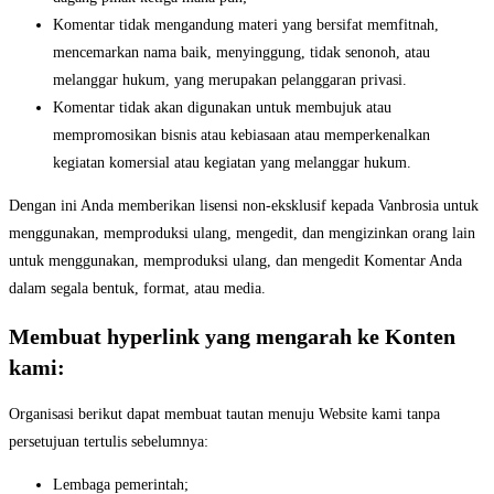
Komentar tidak mengandung materi yang bersifat memfitnah,
mencemarkan nama baik, menyinggung, tidak senonoh, atau
melanggar hukum, yang merupakan pelanggaran privasi.
Komentar tidak akan digunakan untuk membujuk atau
mempromosikan bisnis atau kebiasaan atau memperkenalkan
kegiatan komersial atau kegiatan yang melanggar hukum.
Dengan ini Anda memberikan lisensi non-eksklusif kepada Vanbrosia untuk
menggunakan, memproduksi ulang, mengedit, dan mengizinkan orang lain
untuk menggunakan, memproduksi ulang, dan mengedit Komentar Anda
dalam segala bentuk, format, atau media.
Membuat hyperlink yang mengarah ke Konten
kami:
Organisasi berikut dapat membuat tautan menuju Website kami tanpa
persetujuan tertulis sebelumnya:
Lembaga pemerintah;