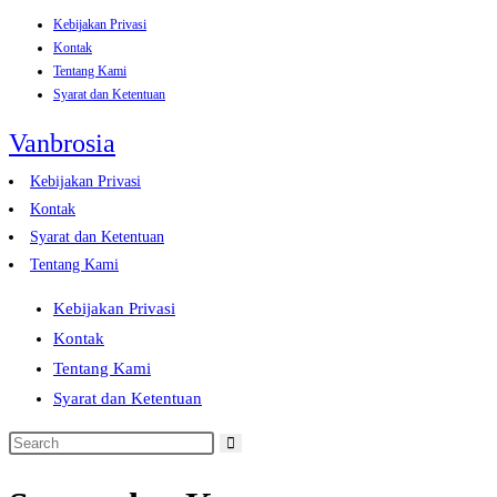
Kebijakan Privasi
Skip
Kontak
to
Tentang Kami
content
Syarat dan Ketentuan
Vanbrosia
Kebijakan Privasi
Kontak
Syarat dan Ketentuan
Tentang Kami
Kebijakan Privasi
Kontak
Tentang Kami
Syarat dan Ketentuan