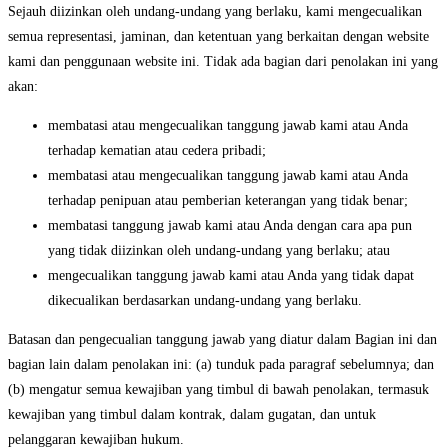
Sejauh diizinkan oleh undang-undang yang berlaku, kami mengecualikan
semua representasi, jaminan, dan ketentuan yang berkaitan dengan website
kami dan penggunaan website ini. Tidak ada bagian dari penolakan ini yang
akan:
membatasi atau mengecualikan tanggung jawab kami atau Anda
terhadap kematian atau cedera pribadi;
membatasi atau mengecualikan tanggung jawab kami atau Anda
terhadap penipuan atau pemberian keterangan yang tidak benar;
membatasi tanggung jawab kami atau Anda dengan cara apa pun
yang tidak diizinkan oleh undang-undang yang berlaku; atau
mengecualikan tanggung jawab kami atau Anda yang tidak dapat
dikecualikan berdasarkan undang-undang yang berlaku.
Batasan dan pengecualian tanggung jawab yang diatur dalam Bagian ini dan
bagian lain dalam penolakan ini: (a) tunduk pada paragraf sebelumnya; dan
(b) mengatur semua kewajiban yang timbul di bawah penolakan, termasuk
kewajiban yang timbul dalam kontrak, dalam gugatan, dan untuk
pelanggaran kewajiban hukum.