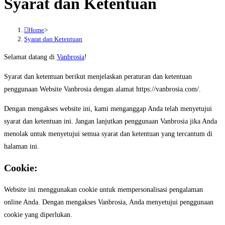
Syarat dan Ketentuan
Home
>
Syarat dan Ketentuan
Selamat datang di
Vanbrosia
!
Syarat dan ketentuan berikut menjelaskan peraturan dan ketentuan
penggunaan Website Vanbrosia dengan alamat https://vanbrosia.com/.
Dengan mengakses website ini, kami menganggap Anda telah menyetujui
syarat dan ketentuan ini. Jangan lanjutkan penggunaan Vanbrosia jika Anda
menolak untuk menyetujui semua syarat dan ketentuan yang tercantum di
halaman ini.
Cookie:
Website ini menggunakan cookie untuk mempersonalisasi pengalaman
online Anda. Dengan mengakses Vanbrosia, Anda menyetujui penggunaan
cookie yang diperlukan.