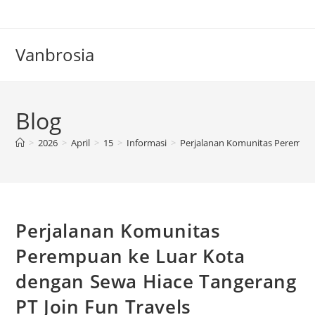
Skip
to
content
Vanbrosia
Blog
>
2026
>
April
>
15
>
Informasi
>
Perjalanan Komunitas Perempuan
Perjalanan Komunitas
Perempuan ke Luar Kota
dengan Sewa Hiace Tangerang
PT Join Fun Travels