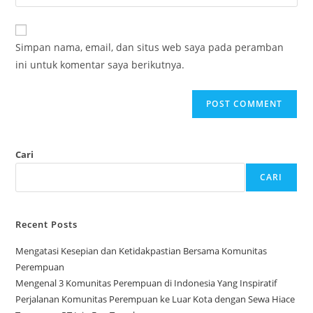
your
comment
to
website
comment
URL
Simpan nama, email, dan situs web saya pada peramban
(optional)
ini untuk komentar saya berikutnya.
Cari
CARI
Recent Posts
Mengatasi Kesepian dan Ketidakpastian Bersama Komunitas
Perempuan
Mengenal 3 Komunitas Perempuan di Indonesia Yang Inspiratif
Perjalanan Komunitas Perempuan ke Luar Kota dengan Sewa Hiace