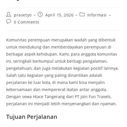
Post
Post
Post
prasetyo
April 15, 2026
Informasi
author:
published:
category:
Post
0 Comments
comments:
Komunitas perempuan merupakan wadah yang dibentuk
untuk mendukung dan memberdayakan perempuan di
berbagai aspek kehidupan. Kami, para anggota komunitas
ini, seringkali berkumpul untuk berbagi pengalaman,
pengetahuan, dan juga melakukan kegiatan positif lainnya.
Salah satu kegiatan yang paling dinantikan adalah
perjalanan ke luar kota, di mana kami bisa menjalin
kebersamaan dan mempererat ikatan antar anggota.
Dengan sewa Hiace Tangerang dari PT Join Fun Travels,
perjalanan ini menjadi lebih menyenangkan dan nyaman.
Tujuan Perjalanan