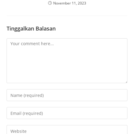
November 11, 2023
Tinggalkan Balasan
Comment
Enter
your
name
Enter
or
your
username
email
Enter
to
address