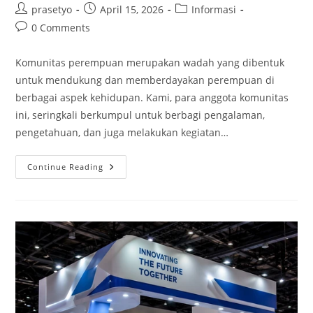
Post
Post
Post
prasetyo
April 15, 2026
Informasi
author:
published:
category:
Post
0 Comments
comments:
Komunitas perempuan merupakan wadah yang dibentuk
untuk mendukung dan memberdayakan perempuan di
berbagai aspek kehidupan. Kami, para anggota komunitas
ini, seringkali berkumpul untuk berbagi pengalaman,
pengetahuan, dan juga melakukan kegiatan…
Perjalanan
Continue Reading
Komunitas
Perempuan
Ke
Luar
Kota
Dengan
Sewa
Hiace
Tangerang
PT
Join
Fun
Travels