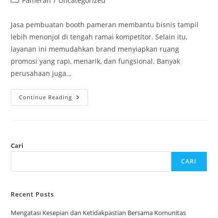
Pameran
/
Uncategorized
category:
Jasa pembuatan booth pameran membantu bisnis tampil
lebih menonjol di tengah ramai kompetitor. Selain itu,
layanan ini memudahkan brand menyiapkan ruang
promosi yang rapi, menarik, dan fungsional. Banyak
perusahaan juga…
Jasa
Continue Reading
Pembuatan
Booth
Pameran
Profesional
Untuk
Promosi
Yang
Cari
Lebih
Efektif
CARI
Recent Posts
Mengatasi Kesepian dan Ketidakpastian Bersama Komunitas