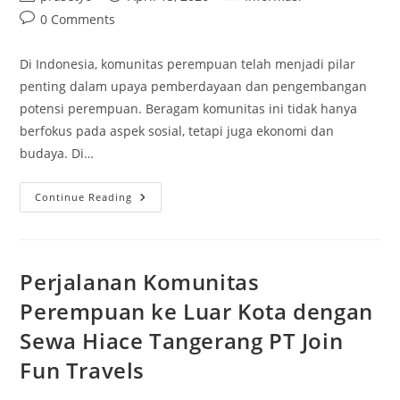
author:
published:
category:
Post
0 Comments
comments:
Di Indonesia, komunitas perempuan telah menjadi pilar
penting dalam upaya pemberdayaan dan pengembangan
potensi perempuan. Beragam komunitas ini tidak hanya
berfokus pada aspek sosial, tetapi juga ekonomi dan
budaya. Di…
Mengenal
Continue Reading
3
Komunitas
Perempuan
Di
Indonesia
Yang
Perjalanan Komunitas
Inspiratif
Perempuan ke Luar Kota dengan
Sewa Hiace Tangerang PT Join
Fun Travels