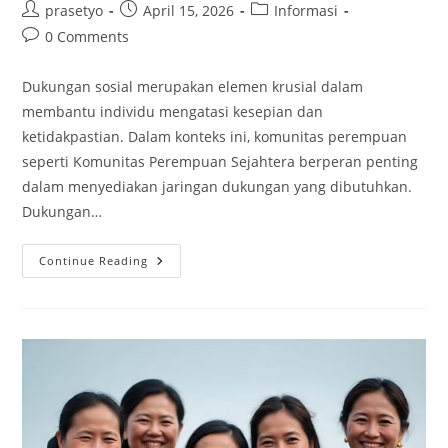
Post
Post
Post
prasetyo
April 15, 2026
Informasi
author:
published:
category:
Post
0 Comments
comments:
Dukungan sosial merupakan elemen krusial dalam
membantu individu mengatasi kesepian dan
ketidakpastian. Dalam konteks ini, komunitas perempuan
seperti Komunitas Perempuan Sejahtera berperan penting
dalam menyediakan jaringan dukungan yang dibutuhkan.
Dukungan…
Mengatasi
Continue Reading
Kesepian
Dan
Ketidakpastian
Bersama
Komunitas
Perempuan