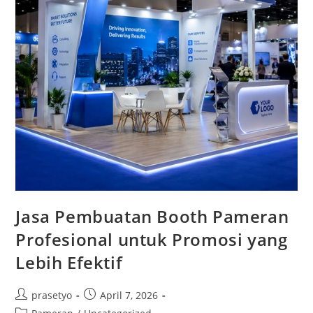
Jasa Pembuatan Booth Pameran
Profesional untuk Promosi yang
Lebih Efektif
Post
Post
prasetyo
April 7, 2026
author:
published:
Post