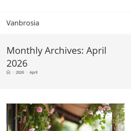
Skip
to
content
Vanbrosia
Monthly Archives: April
2026
>
2026
>
April