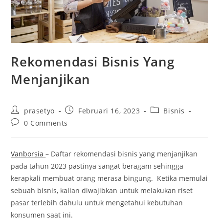
Rekomendasi Bisnis Yang
Menjanjikan
Post
Post
Post
prasetyo
Februari 16, 2023
Bisnis
author:
published:
category:
Post
0 Comments
comments:
Vanborsia
– Daftar rekomendasi bisnis yang menjanjikan
pada tahun 2023 pastinya sangat beragam sehingga
kerapkali membuat orang merasa bingung. Ketika memulai
sebuah bisnis, kalian diwajibkan untuk melakukan riset
pasar terlebih dahulu untuk mengetahui kebutuhan
konsumen saat ini.