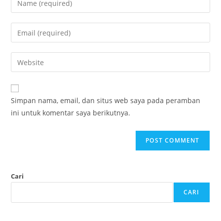
your
name
Enter
or
your
username
email
Enter
to
address
your
comment
to
website
comment
URL
Simpan nama, email, dan situs web saya pada peramban
(optional)
ini untuk komentar saya berikutnya.
Cari
CARI