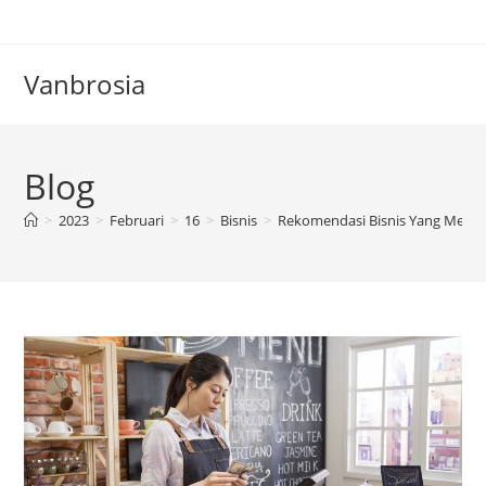
Skip
to
content
Vanbrosia
Blog
>
2023
>
Februari
>
16
>
Bisnis
>
Rekomendasi Bisnis Yang Menja