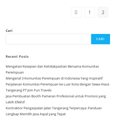
Pekerja
1
2
Go to the previous pag
Cari
CARI
Recent Posts
Mengatasi Kesepian dan Ketidakpastian Bersama Komunitas
Perempuan
Mengenal 3 Komunitas Perempuan di Indonesia Yang Inspiratif
Perjalanan Komunitas Perempuan ke Luar Kota dengan Sewa Hiace
Tangerang PT Join Fun Travels
Jasa Pembuatan Booth Pameran Profesional untuk Promosi yang
Lebih Efektif
Kontraktor Pengaspalan Jalan Tangerang Terpercaya: Panduan
Lengkap Memilih Jasa Aspal yang Tepat