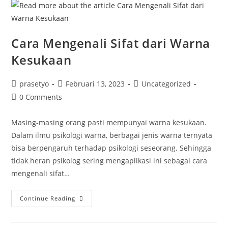
Online
Di
Indonesia
Cara Mengenali Sifat dari Warna
Kesukaan
Post
Post
Post
prasetyo
Februari 13, 2023
Uncategorized
author:
published:
category:
Post
0 Comments
comments:
Masing-masing orang pasti mempunyai warna kesukaan.
Dalam ilmu psikologi warna, berbagai jenis warna ternyata
bisa berpengaruh terhadap psikologi seseorang. Sehingga
tidak heran psikolog sering mengaplikasi ini sebagai cara
mengenali sifat…
Cara
Continue Reading
Mengenali
Sifat
Dari
Warna