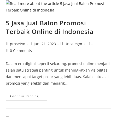
5 Jasa Jual Balon Promosi
Terbaik Online di Indonesia
Post
Post
Post
prasetyo
Juni 21, 2023
Uncategorized
author:
published:
category:
Post
0 Comments
comments:
Dalam era digital seperti sekarang, promosi online menjadi
salah satu strategi penting untuk meningkatkan visibilitas
dan mencapai target pasar yang lebih luas. Salah satu alat
promosi yang efektif dan menarik…
5
Continue Reading
Jasa
Jual
Balon
Promosi
Terbaik