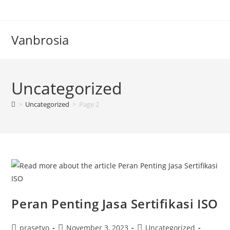
Skip
to
content
Vanbrosia
Uncategorized
>
Uncategorized
>
Page 2
Peran Penting Jasa Sertifikasi ISO
Post
Post
Post
prasetyo
November 3, 2023
Uncategorized